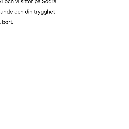
01 och vi sitter på Södra
nnande och din trygghet i
 bort.