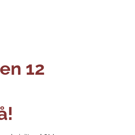
en 12
å!